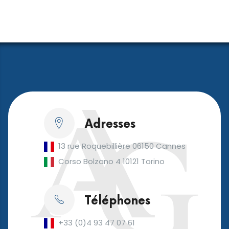
Adresses
13 rue Roquebillière 06150 Cannes
Corso Bolzano 4 10121 Torino
Téléphones
+33 (0)4 93 47 07 61